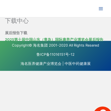
跳
至
内
下载中心
容
展后报告下载
2025第十届中国山东（青岛）国际康养产业博览会展后报告
Copyright©
海名集团
2001-2020 All Rights Resered
鲁ICP备11016151号-12
海名医养健康产业博览会
|
中医中药健康展