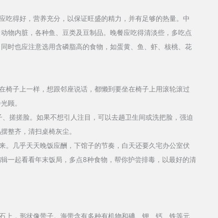
吃得好，营养充分，以保证旺盛的精力，并有足够的热量。中
、动物内脏，各种鱼、豆类及豆制品。晚餐应吃得清淡些，多吃点
。同时也应注意选用含磷脂高的食物，如蛋黄、鱼、虾、核桃、花
椅子上一样，想跟邻座说话，都懒到要坐在椅子上用滚轮滚过
会光顾。
、搓搓脸。如果不想引人注目，可以去趟卫生间或洗把脸，强迫
品摆整齐，清扫桌椅灰尘。
。几乎天天晚饭应酬，下馆子的节奏，白天还要久宅办公室伏
辑一起看看年末饭局，多点8种食物，帮你护尝排毒，以最好的清
上，形状像带子。海带含有多种有机物和碘、钾、钙、铁等元