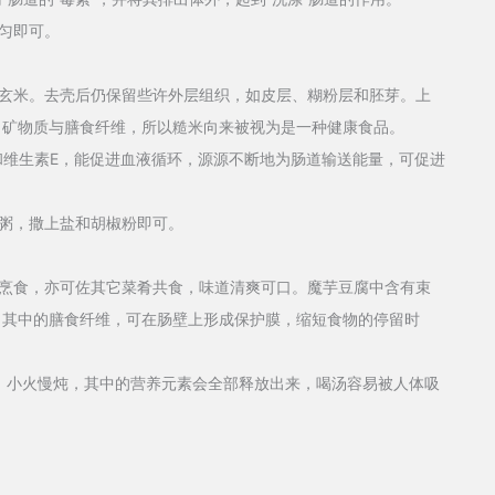
匀即可。
米。去壳后仍保留些许外层组织，如皮层、糊粉层和胚芽。上
、矿物质与膳食纤维，所以糙米向来被视为是一种健康食品。
维生素E，能促进血液循环，源源不断地为肠道输送能量，可促进
粥，撒上盐和胡椒粉即可。
食，亦可佐其它菜肴共食，味道清爽可口。魔芋豆腐中含有束
，其中的膳食纤维，可在肠壁上形成保护膜，缩短食物的停留时
小火慢炖，其中的营养元素会全部释放出来，喝汤容易被人体吸