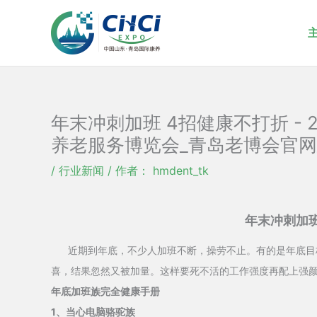
跳
至
内
容
年末冲刺加班 4招健康不打折 -
养老服务博览会_青岛老博会官网
/
行业新闻
/ 作者：
hmdent_tk
年末冲刺加班
近期到年底，不少人加班不断，操劳不止。有的是年底目标
喜，结果忽然又被加量。这样要死不活的工作强度再配上强
年底加班族完全健康手册
1、当心电脑骆驼族