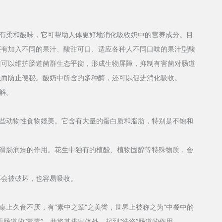
柔和酸味，它可帮助人体更好地消化吸收奶中的营养成分。目
还有加入不同的果汁、酸甜可口、适应各种人不同口味的果汁型酸
菌可以维护肠道菌群生态平衡，形成生物屏障，抑制有害菌对肠道
从而防止便秘。酸奶中所含的多种酶，还可以促进消化吸收。
解。
动物性食物媲美。它含有大量的蛋白质和脂肪，特别是不饱和
肠润燥的作用。花生中独有的植酸、植物固醇等特殊物质，会
会被破坏，也容易吸收。
上久食不厌，有“素中之荤”之美誉，世界上被称之为“中餐中的
肠道的“毒素”，并将其排出体外，起到“洗涤”肠道的作用。