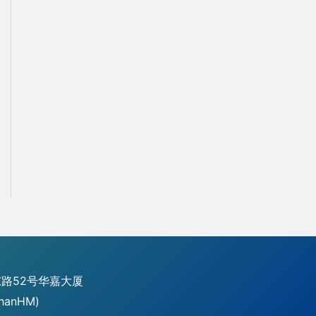
路52号华嘉大厦
hanHM)