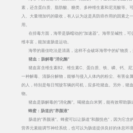
素，还含蛋白质、脂肪酸、糖类、多种维生素和尼克酸等。
入、大量增加钙的吸收，有人认为这是具防癌作用的因素之
用。
在排毒方面，海带是肠蠕动的“加速器”。海带呈碱性，可
维丰富，能加速肠道运动。
海带的最佳吃法是清蒸，这样不会破坏海带中的矿物质，
猪血：肠解毒“消化酶”
猪血富含维生素B2、维生素C、蛋白质、铁、磷、钙、尼
一种解毒、清肠分解物，能够与侵入人体内的粉尘、有害金
的人，特别是每日驾驶车辆的司机，应多吃猪血。另外，猪
物。
猪血是肠解毒的“消化酶”。喝猪血白米粥，能有效帮助肠
蜂蜜：肠道的“养颜液”
肠道的“养颜液”。蜂蜜可以让肠道“和颜悦色”，因为它含
营养元素能调节神经系统，也可以为肠道提供良好的休息环