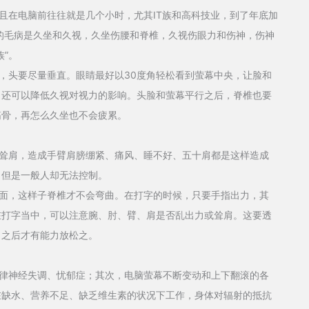
在电脑前往往就是几个小时，尤其IT族和高科技业，到了年底加
大的毛病是久坐和久视，久坐伤腰和脊椎，久视伤眼力和伤神，伤神
”。
头要尽量垂直。眼睛最好以30度角轻松看到萤幕中央，让脸和
，还可以降低久视对视力的影响。头脸和萤幕平行之后，脊椎也要
筋骨，再怎么久坐也不会疲累。
肩，造成手臂肩膀绷紧、痛风、睡不好、五十肩都是这样造成
，但是一般人却无法控制。
，这样子脊椎才不会弯曲。在打字的时候，只要手指出力，其
在打字当中，可以注意腕、肘、臂、肩是否乱出力或耸肩。这要透
，之后才有能力放松之。
神经失调、忧郁症；其次，电脑萤幕不断变动和上下翻滚的各
在缺水、营养不足、缺乏维生素的状况下工作，身体对辐射的抵抗