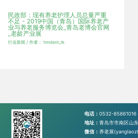
民政部：现有养老护理人员总量严重
不足 - 2019中国（青岛）国际养老产
业与养老服务博览会_青岛老博会官网
_老龄产业展
行业新闻
/ 作者：
hmdent_tk
电话：
0532-85861016
地址：
青岛市市南区山东
微信：
养老展(yanglaoz