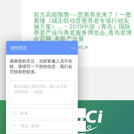
前方高能预警---普惠养老来了！一图
看懂《城企联动普惠养老专项行动实
施方案》... - 2019中国（青岛）国际
养老产业与养老服务博览会_青岛老博
会官网_老龄产业展
行业新闻
/ 作者：
hmdent_tk
请您留言
感谢您的关注，当前客服人员不在
线，请填写一下您的信息，我们会
尽快和您联系。