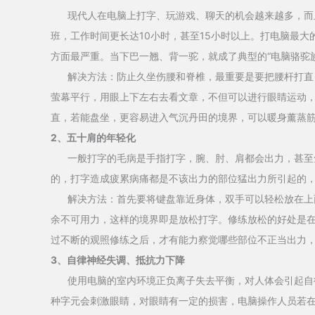
现代人在电脑上打字、玩游戏、聊天的机会越来越多，而且
班，工作时间更长达10小时，甚至15小时以上。打电脑最
方面最严重。当下巴一翘、背一驼，就成了典型的“电脑骆驼族
解决方法：防止久坐伤腰和脊椎，最重要是要把腰杆打直，
萤幕平行，用眼上下左右去看文章，不但可以进行眼睛运动
直，若能盘坐，更容易进入气沉丹田的境界，可以暖身薰蒸
2、五十肩的年轻化
一般打字的毛病是手指打字，腕、肘、肩都会出力，甚至耸
的，打字造成疲累病痛都是不该出力的部位猛出力所引起的
解决方法：首先要将键盘靠近身体，双手可以轻松放在上面
余不可用力，这样的境界即是放松打字。修练放松的好处是
过不断的观照修练之后，才有能力察觉哪些部位不正当出力
3、自律神经失调、抵抗力下降
使用电脑的室内环境正负离子失去平衡，对人体会引起自律
种字元会刺激眼睛，对眼睛有一定的损害，电脑操作人员若