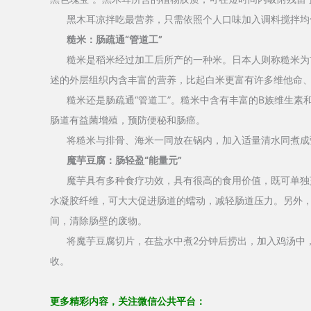
黑木耳凉拌吃最营养，只需依照个人口味加入调料搅拌均
糙米：肠疏通“管道工”
糙米是稻米经过加工后所产的一种米。日本人则称糙米为玄
述的外层组织内含丰富的营养，比起白米更富有许多维他命
糙米还是肠疏通“管道工”。糙米中含有丰富的B族维生素和
肠道有益菌增殖，预防便秘和肠癌。
将糙米与排骨、海米一同放在锅内，加入适量清水同煮成
魔芋豆腐：肠轻盈“能量元”
魔芋具有多种食疗功效，具有很高的食用价值，既可单独烹
水凝胶纤维，可大大促进肠道的蠕动，减轻肠道压力。另外
间，清除肠壁的废物。
将魔芋豆腐切片，在盐水中煮2分钟后捞出，加入鸡汤中，
收。
更多
精彩内容，
关注
微信公共平台：