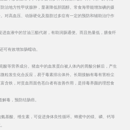
可防治地方性甲状腺肿，显著降低胆固醇。常食海带能增加碘的摄
一。对高血压、动脉硬化及脂肪过多症有一定的预防和辅助治疗作
促进血液中的甘油三酯代谢，有助润肠通便。而且热量低，膳食纤
还可有效增加肠蠕动。
克酸等营养成分。猪血中的血浆蛋白被人体内的胃酸分解后，产生
属微粒发生化合反应，易于毒素排出体外。长期接触有毒有害粉尘
血富含铁，对贫血而面色苍白者有改善作用，是排毒养颜的理想食
道解毒，预防结肠癌。
的氨基酸、维生素，可促进身体良性循环。蜂蜜中的镁、磷、钙等
境。