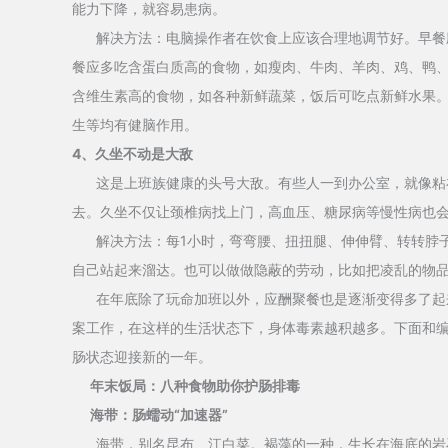
能力下降，就容易患病。
解决方法：电脑操作者在饮食上应该合理地调节好。早餐应
餐应多吃含蛋白质高的食物，如瘦肉、牛肉、羊肉、鸡、鸭
含维生素高的食物，如各种新鲜蔬菜，饭后可吃点新鲜水果
生等均有健脑作用。
4、久坐不动是大敌
这是上班族健康的头号大敌。有些人一到办公室，就像粘在
去。久坐不仅让颈椎病找上门，高血压、糖尿病等慢性病也
解决方法：每1小时，弯弯腰、扭扭腿、伸伸臂、转转脖子
自己站起来溜达。也可以做做隐蔽的劳动，比如把凌乱的物
在年底除了玩命加班以外，应酬聚餐也是逐渐变得多了起来
案工作，在这样的生活状态下，身体毒素越积越多。下面和编
肠状态迎接新的一年。
年末饭局：八种食物助你护肠排毒
海带：肠蠕动“加速器”
海带，别名昆布、江白菜。褐藻的一种，生长在海底的岩石