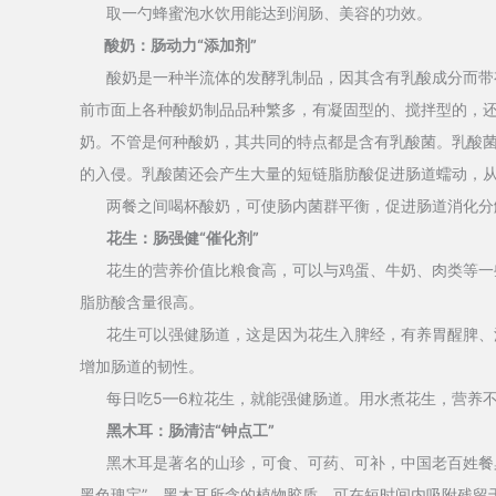
取一勺蜂蜜泡水饮用能达到润肠、美容的功效。
酸奶：肠动力“添加剂”
酸奶是一种半流体的发酵乳制品，因其含有乳酸成分而带有
前市面上各种酸奶制品品种繁多，有凝固型的、搅拌型的，
奶。不管是何种酸奶，其共同的特点都是含有乳酸菌。乳酸
的入侵。乳酸菌还会产生大量的短链脂肪酸促进肠道蠕动，
两餐之间喝杯酸奶，可使肠内菌群平衡，促进肠道消化分
花生：肠强健“催化剂”
花生的营养价值比粮食高，可以与鸡蛋、牛奶、肉类等一些
脂肪酸含量很高。
花生可以强健肠道，这是因为花生入脾经，有养胃醒脾、滑
增加肠道的韧性。
每日吃5—6粒花生，就能强健肠道。用水煮花生，营养不
黑木耳：肠清洁“钟点工”
黑木耳是著名的山珍，可食、可药、可补，中国老百姓餐桌
黑色瑰宝”。黑木耳所含的植物胶质，可在短时间内吸附残留于