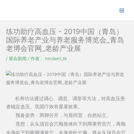
跳
至
内
容
练功助疗高血压 - 2019中国（青岛）
国际养老产业与养老服务博览会_青岛
老博会官网_老龄产业展
/
展会新闻
/ 作者：
hmdent_tk
长寿功法通过调心、调息、调形等方法，对高血压患
者稳定血压、巩固疗效有显著效果。
预备姿势：两脚分开，与肩同宽，自然站立。
意想：从头顶百会穴顺身体向下到两掌劳宫穴，再顺
全身向下到两脚涌泉穴，全身放松七遍。再从头顶百会穴