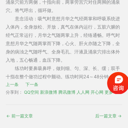
涌泉穴前方两侧，十指向前，两掌劳宫穴对住两脚的涌泉
穴。将气呼出，循环做。
意念活动：吸气时意想月华之气经两掌和呼吸系统进
入体内，全身放松、开放，真气在体内运行，五脏六腑的
经气正常运行，月华之气随两掌上升，经络通畅。呼气时
意想月华之气随两掌而下降，心火、肝火亦随之下降，全
身的病浊之气随呼气、全身毛孔、汗液及涌泉穴排出体外
入地，五心畅通，血压下降。
练功时要鼻吸鼻呼，做到细、匀、深、长、缓；双手
十指在整个做功过程中颤动。练功时间24～48分钟。
上一条
下一条
分享到：
QQ空间
新浪微博
腾讯微博
人人网
开心网
更多
←
前一篇文章
后一篇文章
→