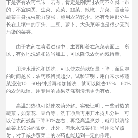
下是否有农药气味，若有，肯定是刚喷过农药不久就上市
的，不宜购买。生菜、苋菜、韭菜、辣椒、芹菜、番茄等
蔬菜自身抗虫能力较强，施用农药较少。还有食用部分生
长在土壤中的芋头、土豆、萝卜、大头菜等也是很少受到
污染的菜类。
由于农药在喷洒过程中，主要附着在蔬菜表面上，所
以，有效地洗涤和适当加工，可以降低农药的残留量。
用清水浸泡和搓洗，可以使农药残留量下降，而且泡
的时间越长，农药残留就越少。试验证明，用自来水将蔬
菜浸泡10—60分钟后再稍加搓洗，就可以除去15%—60%
的农药残留。用专用的蔬果洗涤剂浸泡更为有效。
高温加热也可以使农药分解。实验证明，一些耐热的
蔬菜，如菜花、豆角等，洗干净后再用开水烫几分钟，可
以使农药残留下降30%左右，再经高温烹炒，就可以清除
蔬菜上90%的农药。此外，淘米水洗菜和适当用阳光照
射，对于减少蔬菜上的农药也能起到一定的作用。