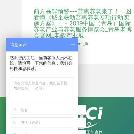
前方高能预警---普惠养老来了！一图
看懂《城企联动普惠养老专项行动实
施方案》... - 2019中国（青岛）国际
养老产业与养老服务博览会_青岛老博
会官网_老龄产业展
行业新闻
/ 作者：
hmdent_tk
请您留言
感谢您的关注，当前客服人员不在
线，请填写一下您的信息，我们会
尽快和您联系。