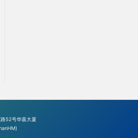
路52号华嘉大厦
hanHM)