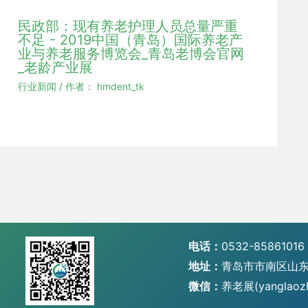
民政部：现有养老护理人员总量严重
不足 - 2019中国（青岛）国际养老产
业与养老服务博览会_青岛老博会官网
_老龄产业展
行业新闻
/ 作者：
hmdent_tk
电话：
0532-85861016
地址：
青岛市市南区山东
微信：
养老展(yanglaoz