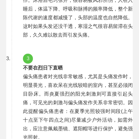
作。沐浴后毛窍张开，很容易被风邪所伤，人在入
睡后，体温下降、呼吸和脉搏的频率降低，整个新
陈代谢的速度都减慢了，头部的温度也自然降低。
这时如果头发还没干透，寒湿之气很容易留滞在头
部，久久难以散去而引发头痛。
3
不要在烈日下直晒
偏头痛患者对光线非常敏感，尤其是头痛发作时，
明显畏光，喜欢呆在光线较暗的室内，甚至必须闭
目卧床。而炎夏强烈的阳光刺激则可直接引起头
痛，可见光的刺激与偏头痛发作关系非常密切。因
此提醒偏头痛患者：在夏季光照较强时间段(上午
十点至下午四点之间)尽量减少户外活动，如需外
出，应注意佩戴墨镜、遮阳帽等进行保护，避免强
光照射。