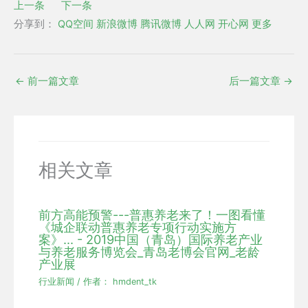
上一条
下一条
分享到：
QQ空间
新浪微博
腾讯微博
人人网
开心网
更多
←
前一篇文章
后一篇文章
→
相关文章
前方高能预警---普惠养老来了！一图看懂
《城企联动普惠养老专项行动实施方
案》... - 2019中国（青岛）国际养老产业
与养老服务博览会_青岛老博会官网_老龄
产业展
行业新闻
/ 作者：
hmdent_tk