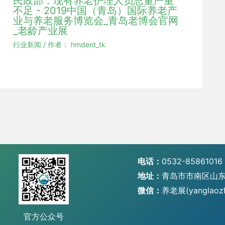
民政部：现有养老护理人员总量严重
不足 - 2019中国（青岛）国际养老产
业与养老服务博览会_青岛老博会官网
_老龄产业展
行业新闻
/ 作者：
hmdent_tk
电话：
0532-85861016
地址：
青岛市市南区山东
微信：
养老展(yanglaoz
官方公众号