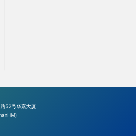
路52号华嘉大厦
hanHM)