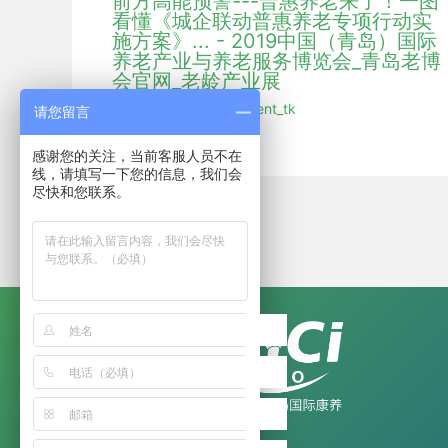
前方高能预警---普惠养老来了！一图
看懂《城企联动普惠养老专项行动实
施方案》... - 2019中国（青岛）国际
养老产业与养老服务博览会_青岛老博
会官网_老龄产业展
行业新闻
/ 作者：
hmdent_tk
请您留言
感谢您的关注，当前客服人员不在
线，请填写一下您的信息，我们会
尽快和您联系。