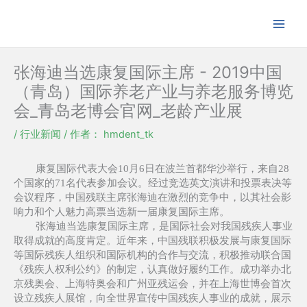
跳
至
内
容
张海迪当选康复国际主席 - 2019中国
（青岛）国际养老产业与养老服务博览
会_青岛老博会官网_老龄产业展
/
行业新闻
/ 作者：
hmdent_tk
康复国际代表大会10月6日在波兰首都华沙举行，来自28
个国家的71名代表参加会议。经过竞选英文演讲和投票表决等
会议程序，中国残联主席张海迪在激烈的竞争中，以其社会影
响力和个人魅力高票当选新一届康复国际主席。
张海迪当选康复国际主席，是国际社会对我国残疾人事业
取得成就的高度肯定。近年来，中国残联积极发展与康复国际
等国际残疾人组织和国际机构的合作与交流，积极推动联合国
《残疾人权利公约》的制定，认真做好履约工作。成功举办北
京残奥会、上海特奥会和广州亚残运会，并在上海世博会首次
设立残疾人展馆，向全世界宣传中国残疾人事业的成就，展示