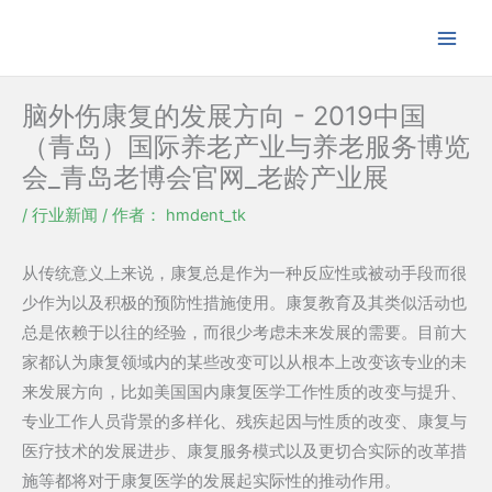
跳
至
内
容
脑外伤康复的发展方向 - 2019中国
（青岛）国际养老产业与养老服务博览
会_青岛老博会官网_老龄产业展
/
行业新闻
/ 作者：
hmdent_tk
从传统意义上来说，康复总是作为一种反应性或被动手段而很
少作为以及积极的预防性措施使用。康复教育及其类似活动也
总是依赖于以往的经验，而很少考虑未来发展的需要。目前大
家都认为康复领域内的某些改变可以从根本上改变该专业的未
来发展方向，比如美国国内康复医学工作性质的改变与提升、
专业工作人员背景的多样化、残疾起因与性质的改变、康复与
医疗技术的发展进步、康复服务模式以及更切合实际的改革措
施等都将对于康复医学的发展起实际性的推动作用。