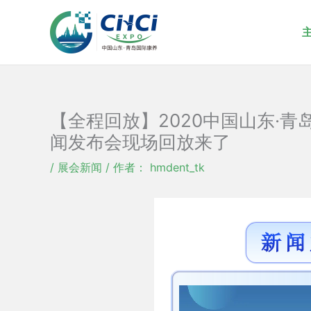
跳
至
内
容
【全程回放】2020中国山东·
闻发布会现场回放来了
/
展会新闻
/ 作者：
hmdent_tk