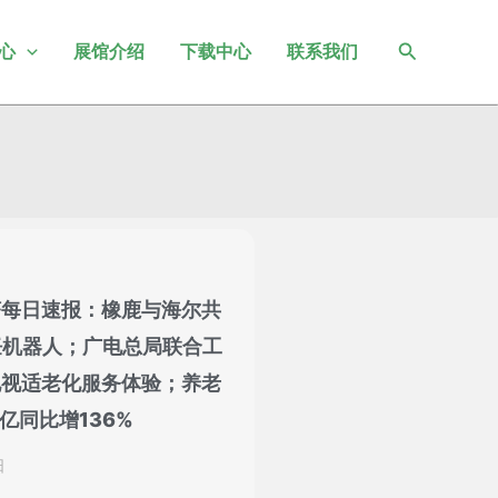
搜
心
展馆介绍
下载中心
联系我们
索
济每日速报：橡鹿与海尔共
饪机器人；广电总局联合工
电视适老化服务体验；养老
亿同比增136%
日