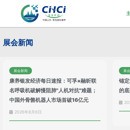
跳
至
内
容
展会新闻
展会新闻
展
康养银发经济每日速报：可孚×融昕联
锚定
名呼吸机破解慢阻肺"人机对抗"难题；
的底
中国外骨骼机器人市场首破16亿元
20
2026年8月6日