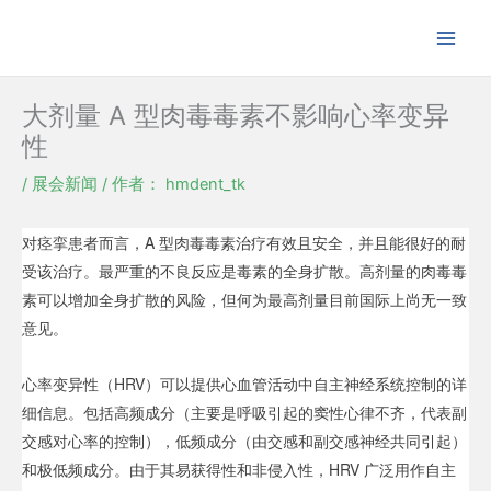
跳
至
内
容
大剂量 A 型肉毒毒素不影响心率变异
性
/
展会新闻
/ 作者：
hmdent_tk
对痉挛患者而言，A 型肉毒毒素治疗有效且安全，并且能很好的耐
受该治疗。最严重的不良反应是毒素的全身扩散。高剂量的肉毒毒
素可以增加全身扩散的风险，但何为最高剂量目前国际上尚无一致
意见。
心率变异性（HRV）可以提供心血管活动中自主神经系统控制的详
细信息。包括高频成分（主要是呼吸引起的窦性心律不齐，代表副
交感对心率的控制），低频成分（由交感和副交感神经共同引起）
和极低频成分。由于其易获得性和非侵入性，HRV 广泛用作自主