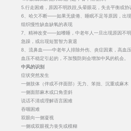
5.行走困难，原因不明跌跤,头晕眼花，失去平衡或协
6、哈欠不断——如果无疲倦、睡眠不足等原因，出
组织慢性缺血缺氧的表现
7、精神改变——如嗜睡，中老年人一旦出现原因不
急躁，或出现短暂智力衰退
8、流鼻血——中老年人排除外伤、炎症因素，高血压
血压不稳定引起的，不加预防则会增加中风的机会。
中风的识别
症状突然发生
一侧肢体（伴或不伴面部）无力、笨拙、沉重或麻木
一侧面部麻木或口角歪斜
说话不清或理解语言困难
吞咽困难
双眼向一侧凝视
一侧或双眼视力丧失或模糊