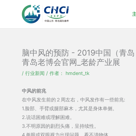
跳
至
内
容
脑中风的预防 - 2019中国（
青岛老博会官网_老龄产业展
/
行业新闻
/ 作者：
hmdent_tk
中风的前兆
在中风发生前的２周左右，中风发作有一些前兆:
1.脸部、手臂或腿部麻木，尤其是身体单侧。
2.说话困难或理解困难。
3.不明原因的剧烈头痛，呈持续性。
4.单眼或双眼视力出现问题，看不清物体。