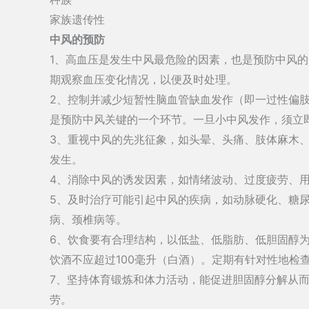
家族遗传性
中风的预防
1、高血压是发生中风最危险的因素，也是预防中风
期观察血压变化情况，以便及时处理。
2、控制并减少短暂性脑血管缺血发作（即一过性偏
是预防中风关键的一个环节。一旦小中风发作，须立
3、重视中风的先兆征象，如头晕、头痛、肢体麻木
发生。
4、消除中风的诱发因素，如情绪波动、过度疲劳、
5、及时治疗可能引起中风的疾病，如动脉硬化、糖
病、颈椎病等。
6、饮食要有合理结构，以低盐、低脂肪、低胆固醇
饮酒不应超过100毫升（白酒）。定期有针对性地检
7、坚持体育锻炼和体力活动，能促进胆固醇分解从
劳。