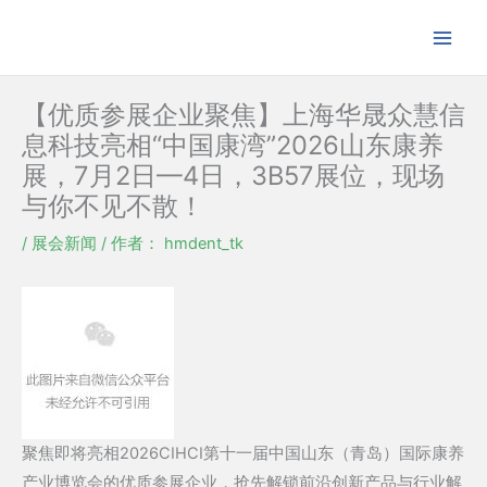
跳
至
内
容
【优质参展企业聚焦】上海华晟众慧信
息科技亮相“中国康湾”2026山东康养
展，7月2日—4日，3B57展位，现场
与你不见不散！
/
展会新闻
/ 作者：
hmdent_tk
聚焦即将亮相2026CIHCI第十一届中国山东（青岛）国际康养
产业博览会的优质参展企业，抢先解锁前沿创新产品与行业解