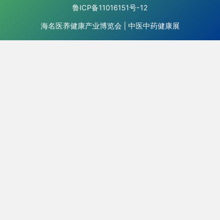
鲁ICP备11016151号-12
海名医养健康产业博览会
|
中医中药健康展