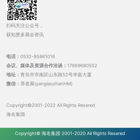
扫码关注公众号，
获知更多展会资讯
电话：
0532-85861016
会议、媒体及资源合作洽谈：
17669680552
地址：
青岛市市南区山东路52号华嘉大厦
微信：
养老展(yanglaozhanHM)
Copyright©2001-2022 All Rights Resered
海名集团
Copyright©
海名集团
2001-2020 All Rights Resered