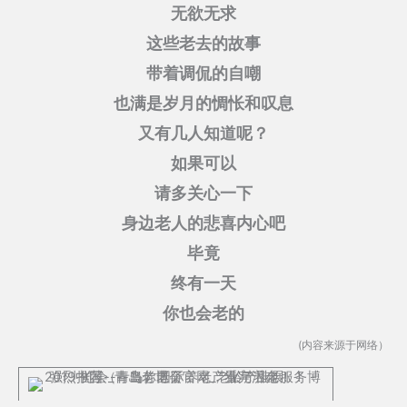
无欲无求
这些老去的故事
带着调侃的自嘲
也满是岁月的惆怅和叹息
又有几人知道呢？
如果可以
请多关心一下
身边老人的悲喜内心吧
毕竟
终有一天
你也会老的
(内容来源于网络）