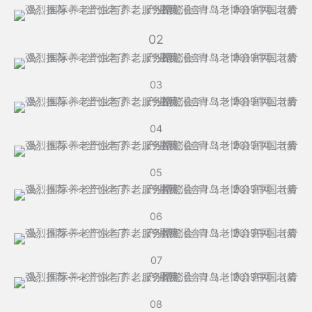
02
03
04
05
06
07
08