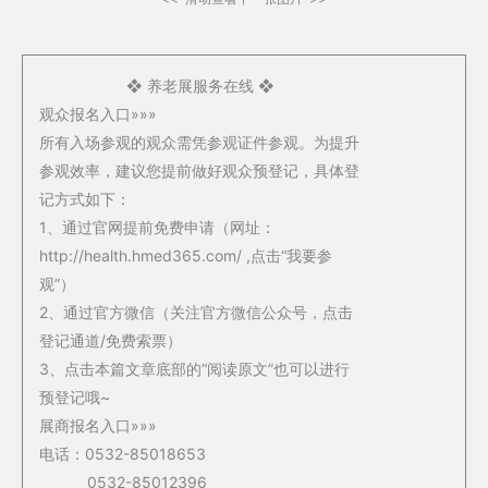
❖ 养老展服务在线 ❖
观众报名入口»»»
所有入场参观的观众需凭参观证件参观。为提升
参观效率，建议您提前做好观众预登记，具体登
记方式如下：
1、通过官网提前免费申请（网址：
http://health.hmed365.com/ ,点击“我要参
观”）
2、通过官方微信（关注官方微信公众号，点击
登记通道/免费索票）
3、点击本篇文章底部的“阅读原文”也可以进行
预登记哦~
展商报名入口»»»
电话：0532-85018653
0532-85012396