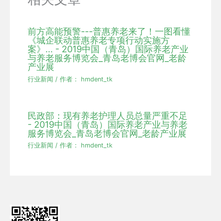
前方高能预警---普惠养老来了！一图看懂
《城企联动普惠养老专项行动实施方
案》... - 2019中国（青岛）国际养老产业
与养老服务博览会_青岛老博会官网_老龄
产业展
行业新闻
/ 作者：
hmdent_tk
民政部：现有养老护理人员总量严重不足
- 2019中国（青岛）国际养老产业与养老
服务博览会_青岛老博会官网_老龄产业展
行业新闻
/ 作者：
hmdent_tk