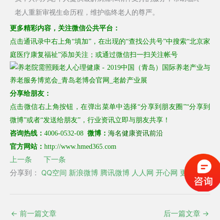
老人重新审视生命历程，维护临终老人的尊严。
更多
精彩内容，
关注
微信公共平台：
点击通讯录中右上角“填加”，在出现的“
查找公共号
”中搜索“北京家
庭医疗康复福祉”
添加关注
；
或通过微信扫一扫关注
帐号
分享给朋友：
点击微信右上角按钮，在弹出菜单中选择“分享到朋友圈”“分享到
微博”或者“发送给朋友”，行业资讯立即与朋友共享！
海名健康资讯前沿
咨询热线：
4006-0532-08
微博：
官方网站：
http://www.hmed365.com
上一条
下一条
分享到：
QQ空间
新浪微博
腾讯微博
人人网
开心网
更多
←
前一篇文章
后一篇文章
→