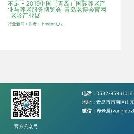
不足 - 2019中国（青岛）国际养老产
业与养老服务博览会_青岛老博会官网
_老龄产业展
行业新闻
/ 作者：
hmdent_tk
电话：
0532-85861016
地址：
青岛市市南区山东
微信：
养老展(yanglaoz
官方公众号