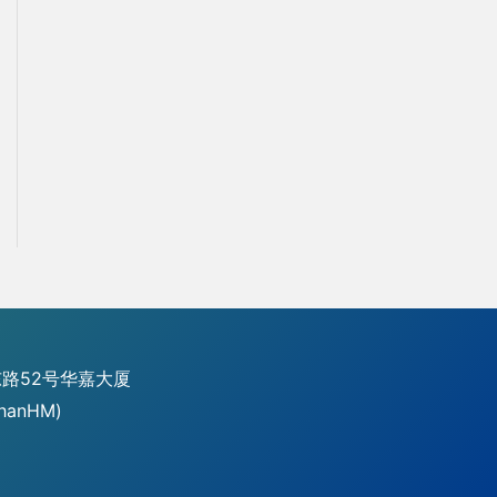
路52号华嘉大厦
hanHM)