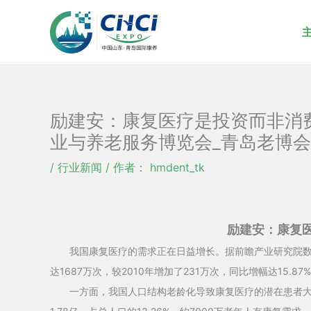
跳
至
内
容
励建安：康复医疗是投资而非消费 
业与养老服务博览会_青岛老博会
/
行业新闻
/ 作者：
hmdent_tk
励建安：康复
我国康复医疗的需求正在日益增长。据前瞻产业研究院数据
达1687万次，较2010年增加了231万次，同比增幅达15.87
一方面，我国人口结构老龄化导致康复医疗的潜在患者大大增