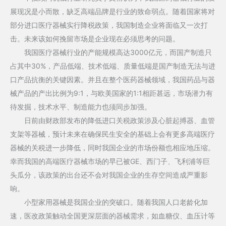
展现况是小而散，缺乏高端品牌是行业的致命弱点。随着国家将对
部分进口医疗器械实行降税政策，我国制造企业将面临又一次打
击。未来该如何挽留市场是企业现在必须思考的问题。
我国医疗器械行业的产能规模高达3000亿元，而国产制造只
占其中30%，产品低端、技术低端、质量低端是国产制造无法与进
口产品抗衡的关键因素。并且在整个医药器械领域，我国药品与器
械产品的产出比例为9:1，与欧美国家的1:1相距甚远，市场潜力有
待发掘，技术水平、制造能力也须同步加强。
日前由财政部发布的降低进口关税政策涉及心脏起搏器、血管
支架等器械，预计未来在确保民生安全的基础上会有更多高端医疗
器械的关税进一步降低，同时我国企业的市场份额也相应地压缩。
幸而我国的高端医疗器械市场的早已被GE、西门子、飞利浦等巨
头瓜分，该政策的出台还不会对我国企业的生存空间造成严重影
响。
小型家用器械是我国企业的突破口。随着我国人口老龄化加
速，医改政策触动全国更深层面的器械需求，如血糖仪、血压计等