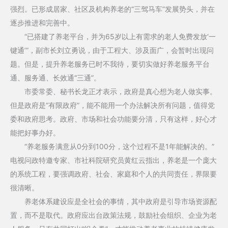
强烈。已形成居家、社区及机构养老的“三驾马车”发展势头，并在
逐步推进和完善中。
“已搭建了养老平台，并为65岁以上有需求的老人免费发放‘一
键通’”，副市长刘立勇说，由于工程大、涉及面广，会暂时出现问
题。但是，提升养老服务已时不我待，要切实做好养老服务平台
通、服务通、长效通“三通”。
市委常委、秘书长龙正才表示，政府是真心想为老人做实事。
但是政府是“有限政府”，能不能用一个办法解决所有问题，值得党
委和政府思考。政府、市场和社会功能要分清，只有这样，好心才
能把好事办好。
“养老服务满意从0分到100分，这个过程不是1年能解决的。”
电视问政特邀专家、市社科院研究员黄红云指出，养老是一个庞大
的系统工程，要强调政府、社会、家庭和个人的共同责任，界限要
很清晰。
养老体系建设应是全社会的事情，其中政府是引导市场资源配
置，而不是取代。政府应出台政策法规，鼓励社会组织、企业为老