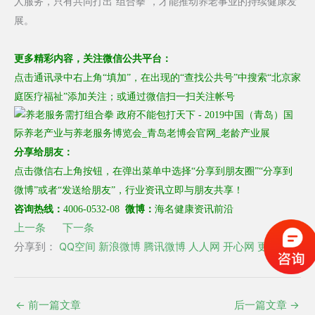
人服务，只有共同打出“组合拳”，才能推动养老事业的持续健康发
展。
更多
精彩内容，
关注
微信公共平台：
点击通讯录中右上角“填加”，在出现的“
查找公共号
”中搜索“北京家
庭医疗福祉”
添加关注
；
或通过微信扫一扫关注
帐号
分享给朋友：
点击微信右上角按钮，在弹出菜单中选择“分享到朋友圈”“分享到
微博”或者“发送给朋友”，行业资讯立即与朋友共享！
海名健康资讯前沿
咨询热线：
4006-0532-08
微博：
上一条
下一条
分享到：
QQ空间
新浪微博
腾讯微博
人人网
开心网
更多
←
前一篇文章
后一篇文章
→