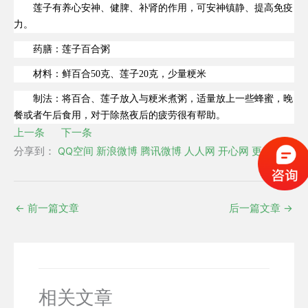
莲子有养心安神、健脾、补肾的作用，可安神镇静、提高免疫
力。
药膳：莲子百合粥
材料：鲜百合50克、莲子20克，少量粳米
制法：将百合、莲子放入与粳米煮粥，适量放上一些蜂蜜，晚
餐或者午后食用，对于除熬夜后的疲劳很有帮助。
上一条
下一条
分享到：
QQ空间
新浪微博
腾讯微博
人人网
开心网
更多
←
前一篇文章
后一篇文章
→
相关文章