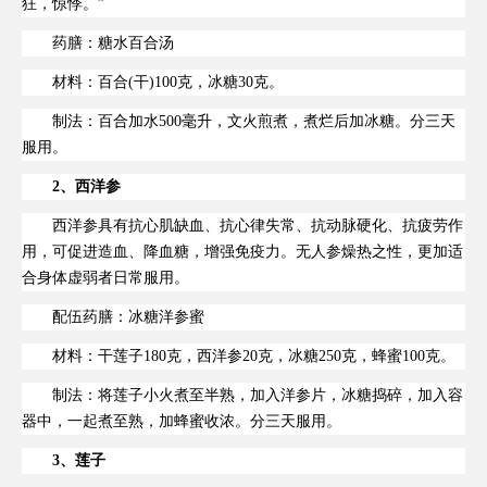
狂，惊悸。”
药膳：糖水百合汤
材料：百合(干)100克，冰糖30克。
制法：百合加水500毫升，文火煎煮，煮烂后加冰糖。分三天
服用。
2、西洋参
西洋参具有抗心肌缺血、抗心律失常、抗动脉硬化、抗疲劳作
用，可促进造血、降血糖，增强免疫力。无人参燥热之性，更加适
合身体虚弱者日常服用。
配伍药膳：冰糖洋参蜜
材料：干莲子180克，西洋参20克，冰糖250克，蜂蜜100克。
制法：将莲子小火煮至半熟，加入洋参片，冰糖捣碎，加入容
器中，一起煮至熟，加蜂蜜收浓。分三天服用。
3、莲子