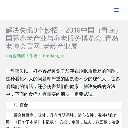
跳
至
内
容
解决失眠3个妙招 - 2019中国（青岛）
国际养老产业与养老服务博览会_青岛
老博会官网_老龄产业展
/
展会新闻
/ 作者：
hmdent_tk
熬夜失眠，好不容易睡觉了却存在睡眠质量差的问题，
这种看似不大的问题却严重的困扰着不少的现代人，它影
响我们的情绪，还会伤害我们的健康，解决失眠的方法
中，下面的食疗方有需要的朋友一定要试试。
1、百合
百合性微寒，味甘，具有养阴润肺，清心安神，滋补精血作
用。《日华子本草》中记载：“安心，定胆，益志，养五藏，治癫