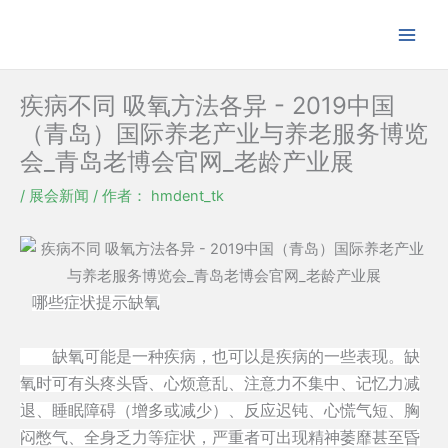
跳
至
内
容
疾病不同 吸氧方法各异 - 2019中国
（青岛）国际养老产业与养老服务博览
会_青岛老博会官网_老龄产业展
/
展会新闻
/ 作者：
hmdent_tk
哪些症状提示缺氧
缺氧可能是一种疾病，也可以是疾病的一些表现。缺
氧时可有头疼头昏、心烦意乱、注意力不集中、记忆力减
退、睡眠障碍（增多或减少）、反应迟钝、心慌气短、胸
闷憋气、全身乏力等症状，严重者可出现精神萎靡甚至昏