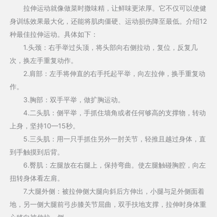
拉伸运动就像做菜时撒味精，让鲜味更浓厚。它不仅可以使健
身训练效果最大化，还能将肌肉僵硬、运动损伤降至最低。介绍12
种最佳拉伸运动。具体如下：
1.头颈：右手举过头顶，将头部向右侧拉动，复位，反复几
次，换左手重复动作。
2.肩部：左手将伸直的右手托起平举，向左拉伸，换手重复动
作。
3.胸部：双手平举，做扩胸运动。
4.二头肌：侧平举，手抓住墙角或者任何够高的支撑物，转动
上身，坚持10—15秒。
5.三头肌：用一只手抓住另外一肘关节，轻推且越过身体，直
到手触摸到后背。
6.臀肌：左腿放在右腿上，保持弯曲。使左腿触碰胸腔，向左
扭转身体看左肩。
7.大腿外侧：被拉伸侧大腿向斜后方伸出，小腿与足外侧面着
地，另一侧大腿前弓步膝关节屈曲，双手扶地支撑，拉伸时身体重