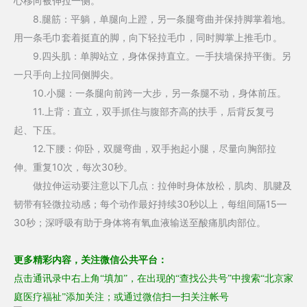
心移向被伸拉一侧。
8.腿筋：平躺，单腿向上蹬，另一条腿弯曲并保持脚掌着地。
用一条毛巾套着挺直的脚，向下轻拉毛巾，同时脚掌上推毛巾。
9.四头肌：单脚站立，身体保持直立。一手扶墙保持平衡。另
一只手向上拉同侧脚尖。
10.小腿：一条腿向前跨一大步，另一条腿不动，身体前压。
11.上背：直立，双手抓住与腹部齐高的扶手，后背反复弓
起、下压。
12.下腰：仰卧，双腿弯曲，双手抱起小腿，尽量向胸部拉
伸。重复10次，每次30秒。
做拉伸运动要注意以下几点：拉伸时身体放松，肌肉、肌腱及
韧带有轻微拉动感；每个动作最好持续30秒以上，每组间隔15—
30秒；深呼吸有助于身体将有氧血液输送至酸痛肌肉部位。
更多
精彩内容，
关注
微信公共平台：
点击通讯录中右上角“填加”，在出现的“
查找公共号
”中搜索“北京家
庭医疗福祉”
添加关注
；
或通过微信扫一扫关注
帐号