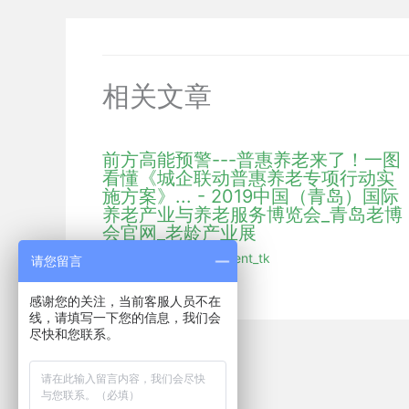
相关文章
前方高能预警---普惠养老来了！一图
看懂《城企联动普惠养老专项行动实
施方案》... - 2019中国（青岛）国际
养老产业与养老服务博览会_青岛老博
会官网_老龄产业展
行业新闻
/ 作者：
hmdent_tk
请您留言
感谢您的关注，当前客服人员不在
线，请填写一下您的信息，我们会
尽快和您联系。