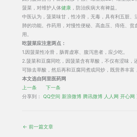
菠菜，对维护人体
健康
，防治疾病大有裨益。
中医认为，菠菜味甘，性冷滑，无毒，具有利五脏、
肺的功能。作药用，对慢性便秘、高血压、痔疮、贫
用。
吃菠菜应注意两点：
1.因菠菜性冷滑，肠胃虚寒、腹泻患者，应少吃。
2.菠菜和豆腐同吃，因菠菜含有草酸，不仅有涩味，
可除去草酸，然后再和豆腐同煮或同炒，既营养丰富
本文选自阿里医药网
上一条
下一条
分享到：
QQ空间
新浪微博
腾讯微博
人人网
开心网
←
前一篇文章