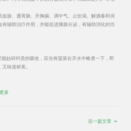
活血脉、通胃肠、开胸膈、调中气、止饮渴、解酒毒和润
血有辅助治疗作用，并能促进胰腺分泌，有辅助消化的功
还能妨碍钙质的吸收，应先将菠菜在开水中略煮一下，即
，又味道鲜美。
更多
后一篇文章
→