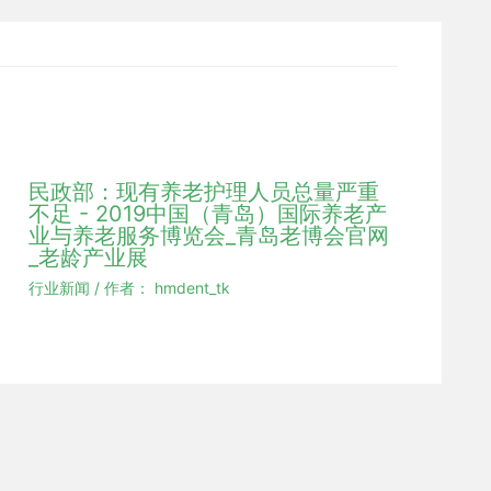
民政部：现有养老护理人员总量严重
不足 - 2019中国（青岛）国际养老产
业与养老服务博览会_青岛老博会官网
_老龄产业展
行业新闻
/ 作者：
hmdent_tk