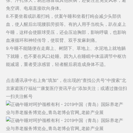
张、汗孔张大，易患感冒或其他疾病，还要注意免受风寒，避
免空调、电扇直接吹向身体。
8.不要坐着或趴着打盹，伏案午睡和坐着打盹会减少头部供
血，使人醒后出现腰肌劳损等。有的人用手当枕头，趴在桌上
午睡，这样会使眼球受压，还会压迫胸部，影响呼吸，也影响
血液循环和神经传导，使双臂、双手发麻刺痛。
9.午睡不能随便在走廊上、树阴下、草地上、水泥地上就地躺
下就睡，也不要在风口处睡。因为人在睡眠中体温调节中枢功
能减退，重者受凉感冒，轻者醒后易造成身体不适。
点击通讯录中右上角“填加”，在出现的“查找公共号”中搜索“北
京家庭医疗福祉”“康复医疗资讯平台”添加关注；或通过微信扫
一扫关注帐号