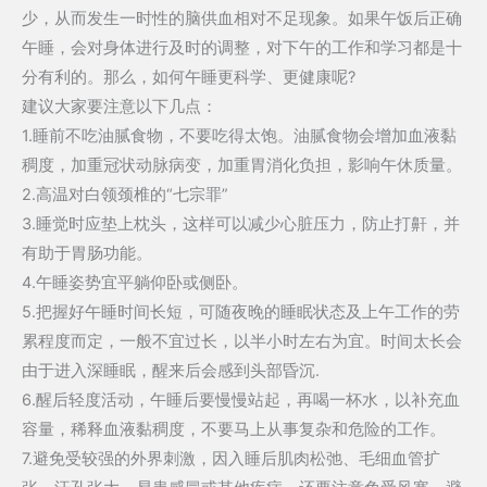
少，从而发生一时性的脑供血相对不足现象。如果午饭后正确
午睡，会对身体进行及时的调整，对下午的工作和学习都是十
分有利的。那么，如何午睡更科学、更健康呢?
建议大家要注意以下几点：
1.睡前不吃油腻食物，不要吃得太饱。油腻食物会增加血液黏
稠度，加重冠状动脉病变，加重胃消化负担，影响午休质量。
2.高温对白领颈椎的“七宗罪”
3.睡觉时应垫上枕头，这样可以减少心脏压力，防止打鼾，并
有助于胃肠功能。
4.午睡姿势宜平躺仰卧或侧卧。
5.把握好午睡时间长短，可随夜晚的睡眠状态及上午工作的劳
累程度而定，一般不宜过长，以半小时左右为宜。时间太长会
由于进入深睡眠，醒来后会感到头部昏沉.
6.醒后轻度活动，午睡后要慢慢站起，再喝一杯水，以补充血
容量，稀释血液黏稠度，不要马上从事复杂和危险的工作。
7.避免受较强的外界刺激，因入睡后肌肉松弛、毛细血管扩