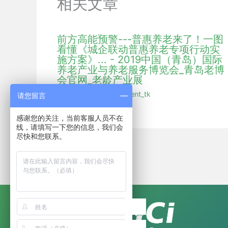
相关文章
前方高能预警---普惠养老来了！一图
看懂《城企联动普惠养老专项行动实
施方案》... - 2019中国（青岛）国际
养老产业与养老服务博览会_青岛老博
会官网_老龄产业展
行业新闻
/ 作者：
hmdent_tk
请您留言
感谢您的关注，当前客服人员不在
线，请填写一下您的信息，我们会
尽快和您联系。