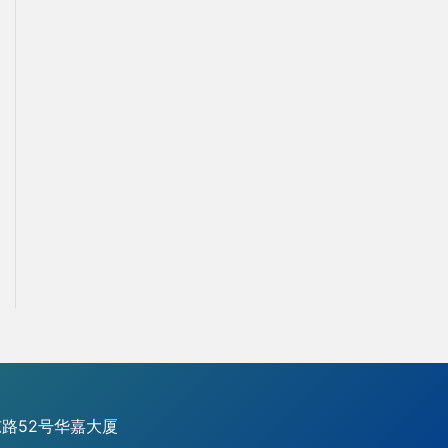
路52号华嘉大厦