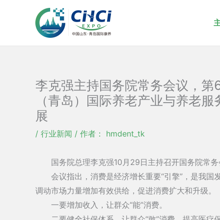
跳
至
内
容
李克强主持国务院常务会议，第6次
（青岛）国际养老产业与养老服
展
/
行业新闻
/ 作者：
hmdent_tk
10
29
国务院总理李克强
月
日主持召开国务院常务
“
”
会议指出，消费是经济增长重要
引擎
，是我国
调动市场力量增加有效供给，促进消费扩大和升级。
“
”
一要增加收入，让群众
能
消费。
“
”
二要健全社保体系，让群众
敢
消费。提高医疗