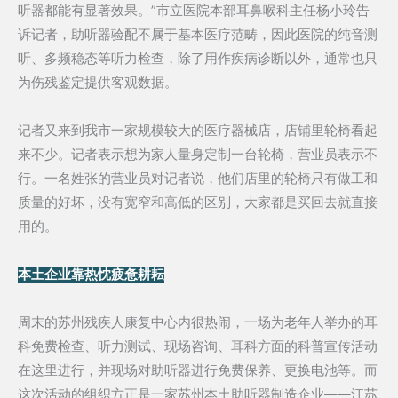
听器都能有显著效果。”市立医院本部耳鼻喉科主任杨小玲告
诉记者，助听器验配不属于基本医疗范畴，因此医院的纯音测
听、多频稳态等听力检查，除了用作疾病诊断以外，通常也只
为伤残鉴定提供客观数据。
记者又来到我市一家规模较大的医疗器械店，店铺里轮椅看起
来不少。记者表示想为家人量身定制一台轮椅，营业员表示不
行。一名姓张的营业员对记者说，他们店里的轮椅只有做工和
质量的好坏，没有宽窄和高低的区别，大家都是买回去就直接
用的。
本土企业靠热忱疲惫耕耘
周末的苏州残疾人康复中心内很热闹，一场为老年人举办的耳
科免费检查、听力测试、现场咨询、耳科方面的科普宣传活动
在这里进行，并现场对助听器进行免费保养、更换电池等。而
这次活动的组织方正是一家苏州本土助听器制造企业——江苏