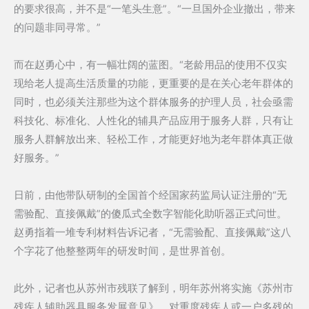
的要求很高，并不是“一笔头生意”。“一旦国外企业撤出，带来
的问题非同寻常。”
而在赵勇心中，有一幅壮阔的蓝图。“老龄用品的使用不仅实
现给老人提高生活质量的功能，更重要的是在关心老年群体的
同时，也必须关注那些为这个群体服务的护理人员，社会亟需
科技化、标准化、人性化的辅具产品应用于服务人群，只有让
服务人群解放出来、轻松工作，才能更好地为老年群体真正做
好服务。”
日前，由他带队研制的全国首个经国家药监局认证注册的“无
需验配、直接佩戴”的傻瓜式全数字智能化助听器正式问世。
赵勇指着一堆专利材料告诉记者，“无需验配、直接佩戴”这八
个字花了他整整两年的研发时间，是世界首创。
此外，记者也从苏州市残联了解到，明年苏州将实施《苏州市
残疾人辅助器具服务发展意见》，对重度残疾人或一户多残的