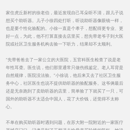
家住虎丘新村的徐老伯，最近发现自己耳朵听不清，跟儿子说
想买个助听器。儿子小徐四处打听，听说助听器像眼镜一样，
也是要个性化验配的。小徐一直是个孝子，想配得更专业、更
好一点，为此，他不打算直接去店里买，想先带老爷子到大医
院或社区卫生服务机构去验一下听力，结果却不太顺利。
“先带爸爸去了一家公立的大医院，五官科医生检查了说是老
年性耳聋。医生说，他们那里通常只做伤残鉴定。老人耳背是
自然规律，医院没法验。”小徐说，他后来又去了社区卫生服
务中心，社区医生也说不提供助听器的验配服务。这爷俩最后
还是无奈跑到了卖助听器的店里，简单验了下就买了一只，可
国外的助听器不太适合中国人，花了大价钱，还觉得不太称
心。
不单在购买助听器时遇到问题，在苏大附一院附近的一家医疗