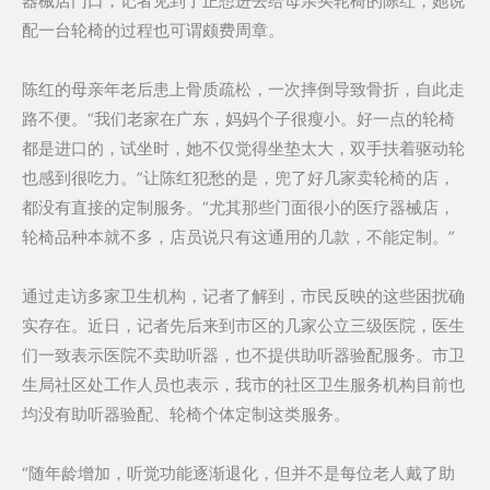
器械店门口，记者见到了正想进去给母亲买轮椅的陈红，她说
配一台轮椅的过程也可谓颇费周章。
陈红的母亲年老后患上骨质疏松，一次摔倒导致骨折，自此走
路不便。“我们老家在广东，妈妈个子很瘦小。好一点的轮椅
都是进口的，试坐时，她不仅觉得坐垫太大，双手扶着驱动轮
也感到很吃力。”让陈红犯愁的是，兜了好几家卖轮椅的店，
都没有直接的定制服务。“尤其那些门面很小的医疗器械店，
轮椅品种本就不多，店员说只有这通用的几款，不能定制。”
通过走访多家卫生机构，记者了解到，市民反映的这些困扰确
实存在。近日，记者先后来到市区的几家公立三级医院，医生
们一致表示医院不卖助听器，也不提供助听器验配服务。市卫
生局社区处工作人员也表示，我市的社区卫生服务机构目前也
均没有助听器验配、轮椅个体定制这类服务。
“随年龄增加，听觉功能逐渐退化，但并不是每位老人戴了助