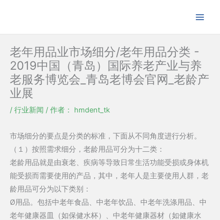
跳
至
内
容
老年用品业市场细分/老年用品分类 -
2019中国（青岛）国际养老产业与养
老服务博览会_青岛老博会官网_老龄产
业展
/
行业新闻
/ 作者：
hmdent_tk
市场细分的要点是分类的标准，下面从不同角度进行分析。
（１）按照需求细分，老龄用品可分为十二类：
老龄用品就是由衰老、疾病等导致日常生活功能受损或身体机
能受损而需要使用的产品，其中，老年人是主要使用人群，老
龄用品可分为以下类别：
Ø用品。包括中老年食品、中老年饮品、中老年洗涤用品、中
老年健康器皿（如保健水杯）、中老年健康器材（如健康水