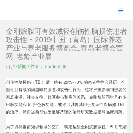
跳
至
内
容
金刚烷胺可有效减轻创伤性脑损伤患者
攻击性 - 2019中国（青岛）国际养老
产业与养老服务博览会_青岛老博会官
网_老龄产业展
/
行业新闻
/ 作者：
hmdent_tk
创伤性脑损伤（TBI）后，约有 29%~73% 的患者往往会经历一个
慢性且持续的问题即易激惹和攻击性行为，这将严重影响到患者的
家庭生活、社会交往、社区参与和雇佣关系。金刚烷胺同时具有多
巴胺功能和 5- 羟色胺功能，或许可以将其用于复杂性疾病如 TBI
的治疗。然而当前却缺乏足够严谨的治疗研究数据指导临床用药。
为了填补当前知识领域的空白，确定盐酸金刚烷胺减轻 TBI 后患者