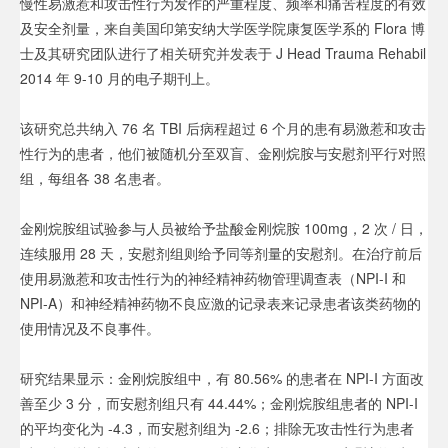
慢性易激惹和攻击性行为发作的严重程度、频率和痛苦程度的有效
及安全剂量，来自美国印第安纳大学医学院康复医学系的 Flora 博
士及其研究团队进行了相关研究并发表于 J Head Trauma Rehabil
2014 年 9-10 月的电子期刊上。
该研究总共纳入 76 名 TBI 后病程超过 6 个月的患有易激惹和攻击
性行为的患者，他们被随机分至双盲、金刚烷胺与安慰剂平行对照
组，每组各 38 名患者。
金刚烷胺组试验参与人员被给予盐酸金刚烷胺 100mg，2 次 / 日，
连续服用 28 天，安慰剂组则给予同等剂量的安慰剂。在治疗前后
使用易激惹和攻击性行为的神经精神药物管理调查表（NPI-I 和
NPI-A）和神经精神药物不良应激的记录表来记录患者该类药物的
使用情况及不良事件。
研究结果显示：金刚烷胺组中，有 80.56% 的患者在 NPI-I 方面改
善至少 3 分，而安慰剂组只有 44.44%；金刚烷胺组患者的 NPI-I
的平均变化为 -4.3，而安慰剂组为 -2.6；排除无攻击性行为患者