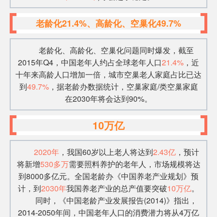
老龄化21.4%、高龄化、空巢化49.7%
老龄化、高龄化、空巢化问题同时爆发，截至
2015年Q4，中国老年人约占全球老年人口
21.4%
，近
十年来高龄人口增加一倍，城市空巢老人家庭占比已达
到
49.7%
，据老龄办数据统计，空巢家庭/类空巢家庭
在2030年将会达到90%。
10万亿
2020年
，我国60岁以上老人将达到
2.43亿
，预计
将新增
530多万
需要照料养护的老年人，市场规模将达
到8000多亿元。全国老龄办《中国养老产业规划》预
计，到
2030年
我国养老产业的总产值要突破
10万亿
。
同时，《中国老龄产业发展报告(2014)》指出，
2014-2050年间，中国老年人口的消费潜力将从4万亿