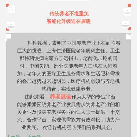
传统养老不堪重负
智能化升级迫在眉睫
种种数据，表明了中国养老产业正在面临着
巨大的挑战。上海仁济医院老年病科主任、卫生
部特聘慢病专家方宁远指出，老龄化加剧的同
时，中国失能、部分失能老年人口也在大幅增
加，老年人的医疗卫生服务需求和生活照料需求
的叠加趋势越来越明显，医疗机构必须与养老机
构结合，实现健康养老。
养老展会
由此来看，
作为大型的专业平台，
能够紧紧围绕养老产业发展需求为养老产业的相
关企业及投身养老服务业的仁人志士提供一个交
流、合作平台，实现供需双方有效对接，助力产
业发展。 欢迎各机构莅临我们的系列展会。
上一条
下一条