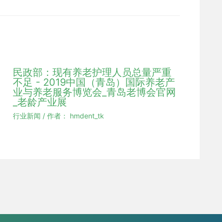
民政部：现有养老护理人员总量严重
不足 - 2019中国（青岛）国际养老产
业与养老服务博览会_青岛老博会官网
_老龄产业展
行业新闻
/ 作者：
hmdent_tk