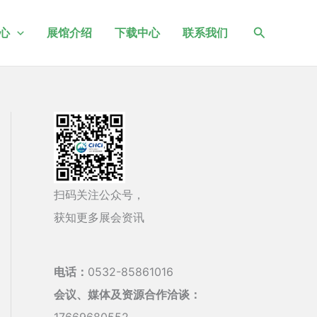
搜
心
展馆介绍
下载中心
联系我们
索
扫码关注公众号，
获知更多展会资讯
电话：
0532-85861016
会议、媒体及资源合作洽谈：
17669680552