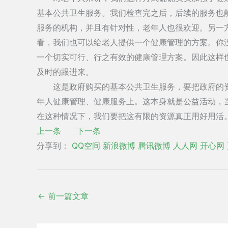
基本公共卫生服务。我们检查完之后，后续的服务也
服务的机构，并且有针对性，老年人也很欢迎。另一
看，我们也可以给老人提供一个健康管理的方案。你
一个切实可行、行之有效的健康管理方案。因此这样
及时的跟进来。
这是政府购买的基本公共卫生服务，要把政府的资
年人健康管理、健康服务上。这本身就是公益活动，
在这种情况下，我们要把这有限的资源真正用好用活
上一条
下一条
分享到：
QQ空间
新浪微博
腾讯微博
人人网
开心网
←
前一篇文章