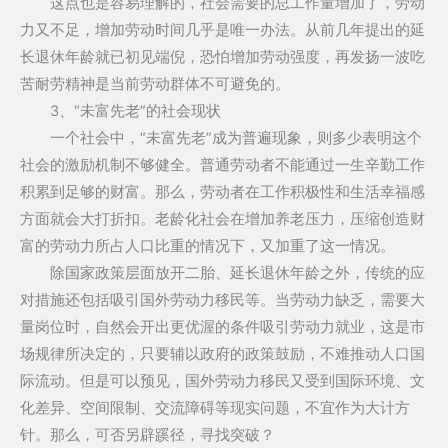
这点也是容易理解的，社会需要的总工作量增加了，劳动
力又不足，增加劳动时间几乎是唯一办法。从前几年提出的延
长退休年龄就已初见端倪，恐怕增加劳动强度，再发扬一波吃
苦耐劳精神是当前劳动群体不可避免的。
3、“未富先老”的社会现状
一个社会中，“未富先老”成为普遍现象，则多少表明这个
社会的激励机制不够健全。普通劳动者不能通过一生辛勤工作
积累到足够的财富。那么，劳动者在工作积极性和生活幸福感
方面就会大打折扣。老龄化社会在增加养老压力，压缩创造财
富的劳动力所占人口比重的情况下，又加重了这一情况。
除国家政策层面放开二胎、延长退休年龄之外，传统的应
对措施还包括吸引国外劳动力移民等。当劳动力缺乏，需要大
量岗位时，自然会开出更优渥的条件吸引劳动力就业，这是市
场规律所决定的，只要辅以政府的政策鼓励，不难推动人口国
际流动。但是可以预见，国外劳动力移民又受到国际环境、文
化差异、空间限制、交流障碍等现实问题，不宜作为大计方
针。那么，可否另辟蹊径，寻找突破？