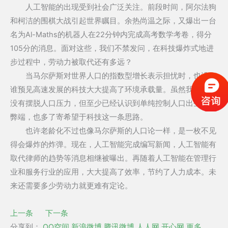
人工智能的出现受到社会广泛关注。前段时间，阿尔法狗
和柯洁的围棋大战引起世界瞩目。余热尚温之际，又爆出一台
名为Al-Maths的机器人在22分钟内完成高考数学考卷，得分
105分的消息。面对这些，我们不禁发问，在科技爆炸式地进
步过程中，劳动力被取代还有多远？
当马尔萨斯对世界人口的指数型增长表示担忧时，也没有
谁预见高速发展的科技大大提高了环境承载量。虽然我们还并
没有摆脱人口压力，但至少已经认识到单纯控制人口出生有其
弊端，也多了寄希望于科技这一条思路。
也许老龄化不过也像马尔萨斯的人口论一样，是一枚不见
得会爆炸的炸弹。现在，人工智能完成编写新闻，人工智能有
取代律师的趋势等消息相继被曝出。再随着人工智能在管理行
业和服务行业的应用，大大提高了效率，节约了人力成本。未
来还需要多少劳动力就更难有定论。
上一条
下一条
分享到：
QQ空间
新浪微博
腾讯微博
人人网
开心网
更多