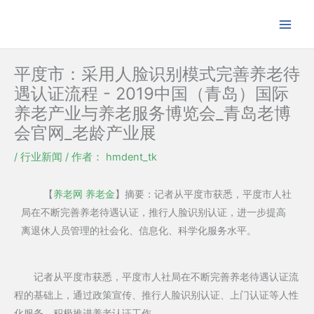
跳
至
内
容
平度市：采用人脸识别模式完善养老待
遇认证流程 - 2019中国（青岛）国际
养老产业与养老服务博览会_青岛老博
会官网_老龄产业展
/
行业新闻
/ 作者：
hmdent_tk
【
养老网
养老金
】摘要：记者从平度市获悉，平度市人社
局在不断完善养老待遇认证，推行人脸识别认证，进一步提高
离退休人员管理的社会化、信息化、科学化服务水平。
记者从平度市获悉，平度市人社局在不断完善养老待遇认证流
程的基础上，通过政策宣传、推行人脸识别认证、上门认证等人性
化服务，积极推进养老认证工作。