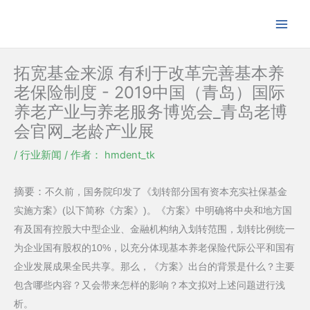
跳
至
内
容
拓宽基金来源 有利于改革完善基本养
老保险制度 - 2019中国（青岛）国际
养老产业与养老服务博览会_青岛老博
会官网_老龄产业展
/
行业新闻
/ 作者：
hmdent_tk
摘要：
不久前，国务院印发了《划转部分国有资本充实社保基金
实施方案》(以下简称《方案》)。《方案》中明确将中央和地方国
有及国有控股大中型企业、金融机构纳入划转范围，划转比例统一
为企业国有股权的10%，以充分体现基本养老保险代际公平和国有
企业发展成果全民共享。那么，《方案》出台的背景是什么？主要
包含哪些内容？又会带来怎样的影响？本文拟对上述问题进行浅
析。