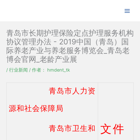
跳
至
内
容
青岛市长期护理保险定点护理服务机构
协议管理办法 - 2019中国（青岛）国
际养老产业与养老服务博览会_青岛老
博会官网_老龄产业展
/
行业新闻
/ 作者：
hmdent_tk
青岛市人力资
源和社会保障局
文件
青岛市卫生和