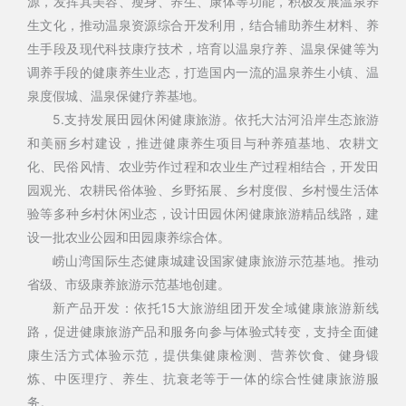
源，发挥其美容、瘦身、养生、康体等功能，积极发展温泉养
生文化，推动温泉资源综合开发利用，结合辅助养生材料、养
生手段及现代科技康疗技术，培育以温泉疗养、温泉保健等为
调养手段的健康养生业态，打造国内一流的温泉养生小镇、温
泉度假城、温泉保健疗养基地。
5.支持发展田园休闲健康旅游。依托大沽河沿岸生态旅游
和美丽乡村建设，推进健康养生项目与种养殖基地、农耕文
化、民俗风情、农业劳作过程和农业生产过程相结合，开发田
园观光、农耕民俗体验、乡野拓展、乡村度假、乡村慢生活体
验等多种乡村休闲业态，设计田园休闲健康旅游精品线路，建
设一批农业公园和田园康养综合体。
崂山湾国际生态健康城建设国家健康旅游示范基地。推动
省级、市级康养旅游示范基地创建。
新产品开发：依托15大旅游组团开发全域健康旅游新线
路，促进健康旅游产品和服务向参与体验式转变，支持全面健
康生活方式体验示范，提供集健康检测、营养饮食、健身锻
炼、中医理疗、养生、抗衰老等于一体的综合性健康旅游服
务。