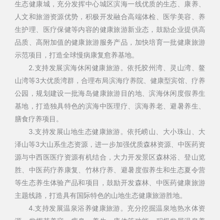
生态健康城，充分发挥中心城区滨海一线优质的生态、康养、
人文和旅游资源优势，积极开发融合高端体检、医学美容、养
生护理、医疗保健等内容的健康旅游新业态，鼓励企业提供高
品质、高附加值的健康旅游服务产品，加快培育一批健康旅游
示范项目，打造全球慢病康复愈养基地。
2.支持发展滨海休闲健康旅游。依托胶州湾、灵山湾、鳌
山湾等3大优质湾群，合理布局滨海疗养院、健康型宾馆、疗养
公园，规划建设一批海岛健康旅游目的地、滨海休闲度假养生
基地，打造独具特色的滨海中医理疗、滨海养老、避暑养生、
膳食疗养项目。
3.支持发展山地生态健康旅游。依托崂山、大小珠山、大
泽山等3大山系生态资源，进一步加强优质森林资源、中医药资
源与中西医医疗资源有机结合，大力开发景区森林浴、登山览
胜、中医药疗养康复、竹林疗养、避暑度假养生和生态夏令营
等生态养生体验产品和项目，鼓励开发森林、中医药健康旅游
主题线路，打造具有国际特色的山地生态健康旅游胜地。
4.支持发展温泉浴养健康旅游。充分挖掘温泉地热水体资