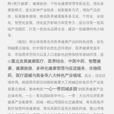
网+医疗健康”、健康旅游、个性化健康管理等新业态。强化发
展新模式，提出延伸产业链条，创新服务方式，增加产品供
给，拓展服务领域，推动医养健康服务多元化、个性化、全程
化、智慧化发展。强化提升影响力和竞争力，提出培育一批高
端产业园区，打造一批知名品牌企业，建设一批健康特色小镇
等。
《规划》突出体现青岛市医养健康产业的特色优势，首先
明确重点领域。针对我市自然生态环境好、医养健康资源丰
富、市场需求空间大以及人口老龄化趋势加快等基础环境，提
重点发展健康医疗、医养结合、中医中药、智慧健
出
康、健康旅游、多样化健康管理与促进服务、生物医
药、医疗器械与装备等八大特色产业领域
。其次，优化区
域布局。根据我市新旧动能转换重大工程确定的各区市产业发
一心一带四城多园
展重点领域，整体构筑“
”的医养健康产业
总体布局。一心：青岛国际医学中心。一带：大沽河沿岸医养
健康产业集聚带。四城：崂山湾国际生态健康城、青岛西海岸
新区智慧科技健康城、青岛高新区蓝色生物医药城、鳌山湾海