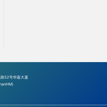
路52号华嘉大厦
hanHM)