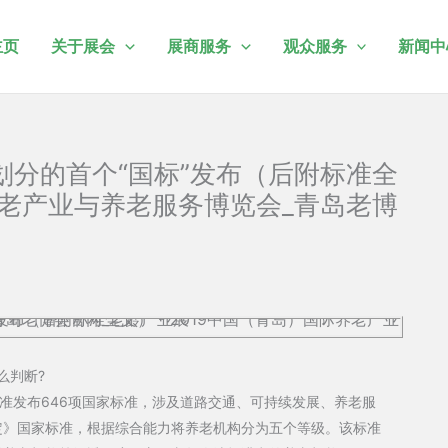
主页
关于展会
展商服务
观众服务
新闻中
分的首个“国标”发布（后附标准全
际养老产业与养老服务博览会_青岛老博
么判断?
批准发布646项国家标准，涉及道路交通、可持续发展、养老服
定》国家标准，根据综合能力将养老机构分为五个等级。该标准