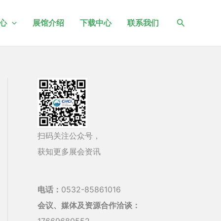
搜
心
展馆介绍
下载中心
联系我们
索
扫码关注公众号，
获知更多展会资讯
电话：
0532-85861016
会议、媒体及资源合作洽谈：
17669680552