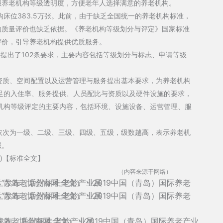
强养老机构等级透明度，方便老年人选择满意的养老机构。
床位383.5万张。此前，由于缺乏全国统一的养老机构标准，
的质量评价也缺乏依据。《养老机构等级划分与评定》国家标准
评价，引导养老机构提供优质服务。
提出了102条要求，主要内容包括等级划分与标志、申请等级
质、空间配置以及运营管理与服务提出基本要求，为养老机构
足的入住率、服务提供、人员配比与资质以及硬件设施的要求，
机构等级评定的主要内容，包括环境、设施设备、运营管理、服
次为一级、二级、三级、四级、五级，级数越高，表示养老机
强。
18)【标准全文】
源于网络）