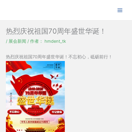
跳
至
内
容
热烈庆祝祖国70周年盛世华诞！
/
展会新闻
/ 作者：
hmdent_tk
热烈庆祝祖国70周年盛世华诞！不忘初心，砥砺前行！