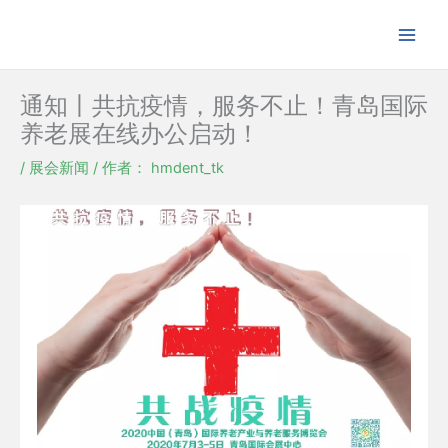
跳
至
内
容
​通知丨共抗疫情，服务不止！青岛国际
养老展在线办公启动！
/
展会新闻
/ 作者：
hmdent_tk