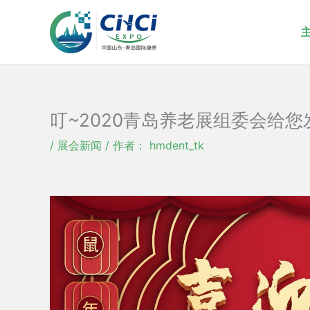
跳
至
内
容
叮~2020青岛养老展组委会给
/
展会新闻
/ 作者：
hmdent_tk