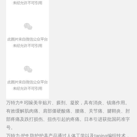
万特力® 吲哚美辛贴片、搽剂、凝胶，具有消炎、镇痛作用。
有效缓解肌肉痛、肩部僵硬酸痛、腰痛、关节痛、腱鞘炎、肘
部疼痛及跌打损伤、扭伤引起的疼痛。日本引进获批国药准字
号。
万特力·护® 防护护具产品通过人体工学以及taping编织技术，