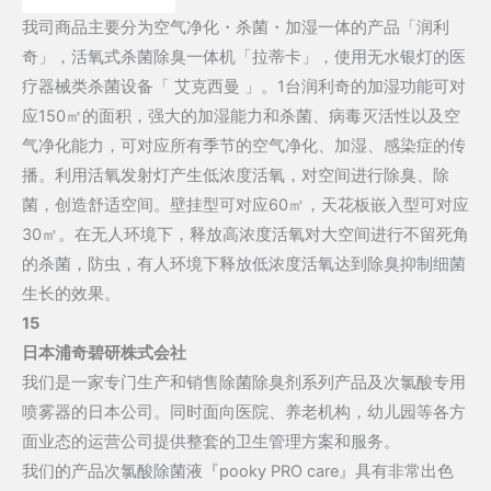
我司商品主要分为空气净化・杀菌・加湿一体的产品「润利
奇」，活氧式杀菌除臭一体机「拉蒂卡」，使用无水银灯的医
疗器械类杀菌设备「 艾克西曼 」。1台润利奇的加湿功能可对
应150㎡的面积，强大的加湿能力和杀菌、病毒灭活性以及空
气净化能力，可对应所有季节的空气净化、加湿、感染症的传
播。利用活氧发射灯产生低浓度活氧，对空间进行除臭、除
菌，创造舒适空间。壁挂型可对应60㎡，天花板嵌入型可对应
30㎡。在无人环境下，释放高浓度活氧对大空间进行不留死角
的杀菌，防虫，有人环境下释放低浓度活氧达到除臭抑制细菌
生长的效果。
15
日本浦奇碧研株式会社
我们是一家专门生产和销售除菌除臭剂系列产品及次氯酸专用
喷雾器的日本公司。同时面向医院、养老机构，幼儿园等各方
面业态的运营公司提供整套的卫生管理方案和服务。
我们的产品次氯酸除菌液『pooky PRO care』具有非常出色