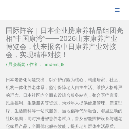
跳
至
内
容
国际阵容｜日本企业携康养精品组团亮
相“中国康湾”——2026山东康养产业
博览会，快来报名中日康养产业对接
会，实现精准对接！
/
展会新闻
/ 作者：
hmdent_tk
日本老龄化问题突出，以
介护保险
为核心，构建居家、社区、
机构一体化养老体系，坚守保障老人自主生活、维护人格尊严
的理念。日本社区内全面布设综合服务站点，整合医疗康养、
民生福利、生活服务等资源，为老年人提供健康管理、康复理
疗、生活照料等一站式服务。当地倡导代际融合、邻里互助的
社区氛围，同时推进
智慧养老试点
，普及智能照护设备与适老
化家居产品，全面优化服务效能，提升老年群体生活品质。