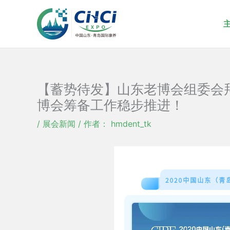
跳
至
内
容
【蓄势待发】山东老博会组委会
博会筹备工作稳步推进！
/
展会新闻
/ 作者：
hmdent_tk