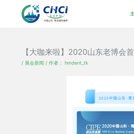
跳
至
内
容
【大咖来啦】2020山东老博会
/
展会新闻
/ 作者：
hmdent_tk