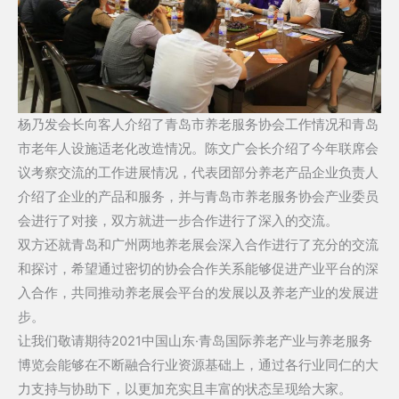
杨乃发会长向客人介绍了青岛市养老服务协会工作情况和青岛
市老年人设施适老化改造情况。陈文广会长介绍了今年联席会
议考察交流的工作进展情况，代表团部分养老产品企业负责人
介绍了企业的产品和服务，并与青岛市养老服务协会产业委员
会进行了对接，双方就进一步合作进行了深入的交流。
双方还就青岛和广州两地养老展会深入合作进行了充分的交流
和探讨，希望通过密切的协会合作关系能够促进产业平台的深
入合作，共同推动养老展会平台的发展以及养老产业的发展进
步。
让我们敬请期待2021中国山东·青岛国际养老产业与养老服务
博览会能够在不断融合行业资源基础上，通过各行业同仁的大
力支持与协助下，以更加充实且丰富的状态呈现给大家。