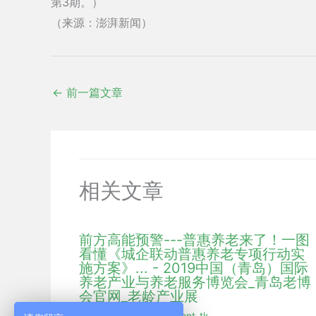
第3期。）
（来源：澎湃新闻）
←
前一篇文章
相关文章
前方高能预警---普惠养老来了！一图
看懂《城企联动普惠养老专项行动实
施方案》... - 2019中国（青岛）国际
养老产业与养老服务博览会_青岛老博
会官网_老龄产业展
行业新闻
/ 作者：
hmdent_tk