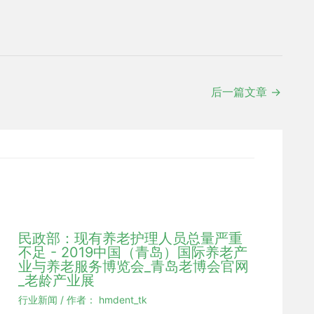
后一篇文章
→
民政部：现有养老护理人员总量严重
不足 - 2019中国（青岛）国际养老产
业与养老服务博览会_青岛老博会官网
_老龄产业展
行业新闻
/ 作者：
hmdent_tk