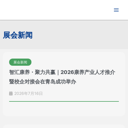
跳
至
内
容
展会新闻
展会新闻
智汇康养・聚力共赢｜2026康养产业人才推介
暨校企对接会在青岛成功举办
2026年7月16日