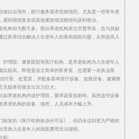
活难以自理外，医疗服务需求也很强烈。尤其是一些常年患
，遇到病情复发或其他紧急情况能得到及时救治。
老机构却为数不多。部分养老机构床位空置率高，也与其缺
通过医养结合解决入住老年人的看病就医问题，从而提高入
、护理院、康复医院等医疗机构，是养老机构为入住老年人
槛比较高。即使是设立简单的医务室，也需要一名执业医
、治疗室、处置室，并配备基本医疗设备、急救设备、健康教
言无疑将导致支出压力巨大。
比如养老机构内设护理院，要求设置放射科。虽然这些设备
致养老机构的设备、场所、人员成本大幅上升。
。
门核发的《医疗机构执业许可证》，但仍未达到更为严格的
此导致入住老年人的就医费用无法报销。
补贴。