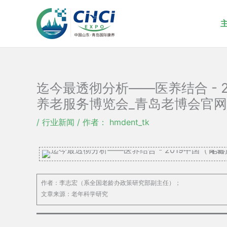
跳
至
内
容
迄今最透彻分析——医养结合 - 
养老服务博览会_青岛老博会官网
/
行业新闻
/ 作者：
hmdent_tk
作者：李志宏（系全国老龄办政策研究部副主任）；
文章来源：老年科学研究