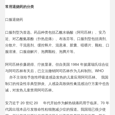
常用退烧药的分类
口服退烧药
口服剂型为首选。药品种类包括乙酰水杨酸（阿司匹林）、安乃
近、对乙酰氨基酚（扑热息痛）、布洛芬等。口服剂型包括滴剂、
分散片、干混悬剂、缓控释片、混悬液、胶囊、咀嚼片、颗粒、口
服溶液、口服崩解片、泡腾颗粒、泡腾片等。
阿司匹林价廉易得、疗效显著。但自美国 1984 年披露瑞氏综合征
与阿司匹林有关后，已立法撤销阿司匹林作为儿科制剂。WHO
亦不主张给予急性呼吸道感染发热的儿童应用阿司匹林。 我国
制订的传染性非典型肺炎、人感染高致病性禽流感治疗方案中也告
诫，对发热儿童禁用阿司匹林。
安乃近于 20 世纪 20 年代开始作为解热镇痛药用于临床。70 年
代因出现本品引发致命性粒细胞减少症的报道。我国现已很少使