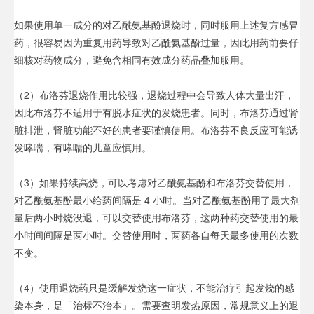
如果使用单一成分的对乙酰氨基酚退烧时，同时服用上述复方感冒
药，很容易因为重复用药导致对乙酰氨基酚过量，因此用药前要仔
细核对药物成分，避免含相同有效成分药品叠加服用。
（2）布洛芬退烧作用比较强，退烧过程中会导致人体大量出汗，
因此布洛芬不适用于有脱水症状的发烧患者。同时，布洛芬通过肾
脏排泄，肾脏功能不好的患者要谨慎使用。布洛芬不良反应可能诱
发哮喘，有哮喘的儿童应慎用。
（3）如果持续高烧，可以考虑对乙酰氨基酚和布洛芬交替使用，
对乙酰氨基酚最小给药间隔是 4 小时。当对乙酰氨基酚用了最大剂
量后两小时烧没退，可以交替使用布洛芬，这两种药交替使用的最
小时间间隔是两小时。交替使用时，两药各自每天最多使用的次数
不变。
（4）使用退烧药只是缓解发烧这一症状，不能治疗引起发烧的感
染本身，是「治标不治本」。需要查明发热原因，常规意义上的退