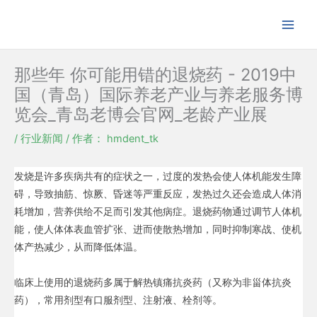
跳
至
内
容
那些年 你可能用错的退烧药 - 2019中
国（青岛）国际养老产业与养老服务博
览会_青岛老博会官网_老龄产业展
/
行业新闻
/ 作者：
hmdent_tk
发烧是许多疾病共有的症状之一，过度的发热会使人体机能发生障
碍，导致抽筋、惊厥、昏迷等严重反应，发热过久还会造成人体消
耗增加，营养供给不足而引发其他病症。退烧药物通过调节人体机
能，使人体体表血管扩张、进而使散热增加，同时抑制寒战、使机
体产热减少，从而降低体温。
临床上使用的退烧药多属于解热镇痛抗炎药（又称为非甾体抗炎
药），常用剂型有口服剂型、注射液、栓剂等。