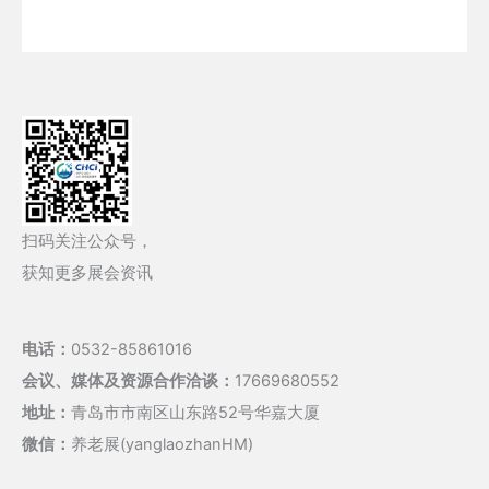
扫码关注公众号，
获知更多展会资讯
电话：
0532-85861016
会议、媒体及资源合作洽谈：
17669680552
地址：
青岛市市南区山东路52号华嘉大厦
微信：
养老展(yanglaozhanHM)