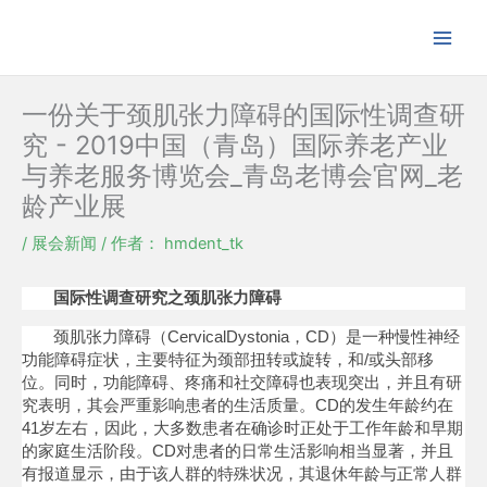
跳
至
内
容
一份关于颈肌张力障碍的国际性调查研
究 - 2019中国（青岛）国际养老产业
与养老服务博览会_青岛老博会官网_老
龄产业展
/
展会新闻
/ 作者：
hmdent_tk
国际性调查研究之颈肌张力障碍
颈肌张力障碍（CervicalDystonia，CD）是一种慢性神经
功能障碍症状，主要特征为颈部扭转或旋转，和/或头部移
位。同时，功能障碍、疼痛和社交障碍也表现突出，并且有研
究表明，其会严重影响患者的生活质量。CD的发生年龄约在
41岁左右，因此，大多数患者在确诊时正处于工作年龄和早期
的家庭生活阶段。CD对患者的日常生活影响相当显著，并且
有报道显示，由于该人群的特殊状况，其退休年龄与正常人群