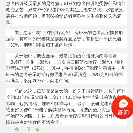
患者自诉经历最多的是疼痛；61%的患者自诉饱受抑郁和情绪
改变之苦；只有7%的患者声称对其生活没有影响。尽管该疾
病存在诊断问题，但70%的受访者声称与医生的整体关系满
意。
关于患者们对CD的治疗期望，有63%的患者期望摆脱肌
痉挛，有62%的患者期望摆脱疼痛之苦，有超过一半的患者
（53%）期望能够回归正常的生活。
关于治疗，调查显示，最常用的治疗措施为肉毒毒素
（BoNT）注射（86%），其次为口服药物治疗（58%）和物
理疗法/理疗（37%）。其中，在接受BoNT治疗的患者中，有
56%的患者表示对治疗效果相当/非常满意，25%为相当/非常
不满意，剩余20%介于两者中间。
总的来说，该研究是最大的一份关于国际范围、长时间跨
度的CD问卷调查研究，突出了CD对患者生活造成的诸多负面
影响（包括情绪、睡眠和疼痛等）。最后，该研究建议是，应
该更好的使CD患者了解其整体情况、可选的治疗方法以及这
些治疗的局限。并且，对患者的治疗期望进行有效指导也可以
降低患者对治疗的不满意度。
上一条
下一条