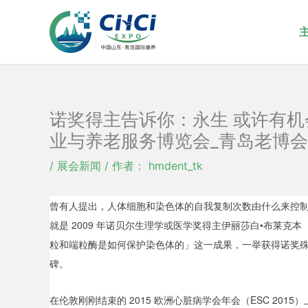
跳
至
内
容
诺奖得主告诉你：永生 或许有机会
业与养老服务博览会_青岛老博会
/
展会新闻
/ 作者：
hmdent_tk
曾有人提出，人体细胞和染色体的自我复制次数由什么来控
就是 2009 年诺贝尔生理学或医学奖得主伊丽莎白•布莱克本（El
粒和端粒酶是如何保护染色体的」这一成果，一举获得诺奖
碑。
在伦敦刚刚结束的 2015 欧洲心脏病学会年会（ESC 20