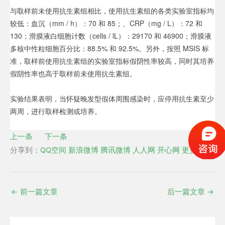
与取样前未使用抗生素组相比，使用抗生素组的各类实验室指标均
较低：血沉（mm / h）：70 和 85；、CRP（mg / L）：72 和
130；滑膜液白细胞计数（cells / lL）：29170 和 46900；滑膜液
多核中性粒细胞百分比：88.5% 和 92.5%。另外，按照 MSIS 标
准，取样前使用抗生素组的实验室指标假阴性率较高，同时其培养
假阴性率也高于取样前未使用抗生素组。
实验结果表明，当怀疑晚发型假体周围感染时，应停用抗生素至少
两周，进行取样检测或培养。
上一条
下一条
分享到：
QQ空间
新浪微博
腾讯微博
人人网
开心网
更多
←
前一篇文章
后一篇文章
→