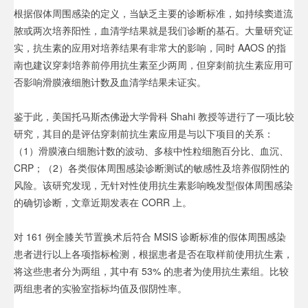
根据假体周围感染的定义，当缺乏主要的诊断标准，如持续窦道流
脓或两次培养阳性，血清学结果就是我们诊断的基石。大量研究证
实，抗生素的应用对培养结果有非常大的影响，同时 AAOS 的指
南也建议穿刺培养前停用抗生素至少两周，但穿刺前抗生素应用可
否影响滑膜液细胞计数及血清学结果未证实。
鉴于此，美国托马斯杰佛逊大学骨科 Shahi 教授等进行了一项比较
研究，其目的是评估穿刺前抗生素应用是与以下项目的关系：
（1）滑膜液白细胞计数的波动、多核中性粒细胞百分比、血沉、
CRP；（2）各类假体周围感染诊断测试的敏感性及培养假阴性的
风险。该研究发现，无针对性使用抗生素影响晚发型假体周围感染
的确切诊断，文章近期发表在 CORR 上。
对 161 例全膝关节置换术后符合 MSIS 诊断标准的假体周围感染
患者进行以上各项指标检测，根据患者是否在取样前使用抗生素，
将这些患者分为两组，其中有 53% 的患者为使用抗生素组。比较
两组患者的实验室指标均值及假阴性率。